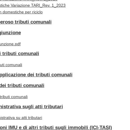
tiche Variazione TARI_Rev. 1_2023
n domestiche per riciclo
eroso tributi comunali
ngiunzione
unzione.pdf
i tributi comunali
buti comunali
applicazione dei tributi comunali
ei tributi comunali
ributi comunali
strativa sugli atti tributari
trativa su atti tributari
ni IMU e di altri tributi sugli immobili (ICI-TASI)