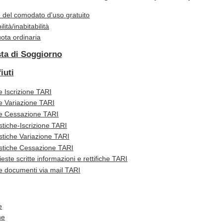
e del comodato d'uso gratuito
lità/inabitabilità
uota ordinaria
sta di Soggiorno
iuti
 Iscrizione TARI
 Variazione TARI
e Cessazione TARI
iche-Iscrizione TARI
tiche Variazione TARI
tiche Cessazione TARI
ste scritte informazioni e rettifiche TARI
e documenti via mail TARI
e
ne